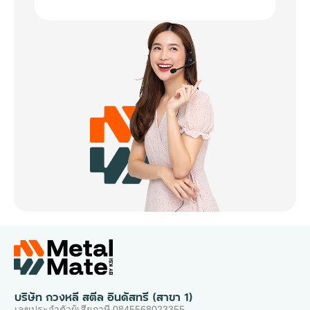
บริษัท กวงหลี สตีล อินดัสทรี (สาขา 1)
เลขประจำตัวผู้เสียภาษี 0845568023355