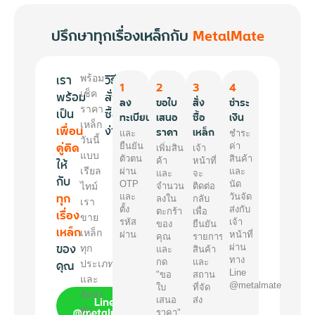
ปรึกษาทุกเรื่องเหล็กกับ
MetalMate
เรา
วิธี
พร้อม
1
2
3
4
พร้อม
เช็ค
สั่ง
ลง
ขอใบ
สั่ง
ชำระ
ราคา
เป็น
ซื้อ
ทะเบียน
เสนอ
ซื้อ
เงิน
เหล็ก
เพื่อน
ง่ายๆ
ราคา
เหล็ก
และ
ชำระ
วันนี้
คู่คิด
ยืนยัน
ค่า
เพิ่มสิน
เจ้า
แบบ
ตัวตน
สินค้า
ให้
ค้า
หน้าที่
เรียล
ผ่าน
และ
และ
จะ
กับ
OTP
นัด
ไทม์
จำนวน
ติดต่อ
ทุก
และ
วันจัด
ลงใน
กลับ
เรา
ตั้ง
ส่งกับ
เรื่อง
ตะกร้า
เพื่อ
ขาย
รหัส
เจ้า
ของ
ยืนยัน
เหล็ก
เหล็ก
ผ่าน
หน้าที่
คุณ
รายการ
ของ
ผ่าน
ทุก
และ
สินค้า
ทาง
คุณ
กด
และ
ประเภท
Line
"ขอ
สถาน
และ
@metalmate
ใบ
ที่จัด
จัดส่ง
Line
เสนอ
ส่ง
@metalmate
ทั่ว
ราคา"