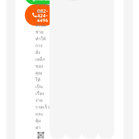
ประเทศ
082-
และ
424-
เรา
4496
พร้อม
ช่วย
ทำให้
การ
สั่ง
เหล็ก
ของ
คุณ
ให้
เป็น
เรื่อง
ง่าย
รวดเร็ว
และ
คุ้ม
ค่า