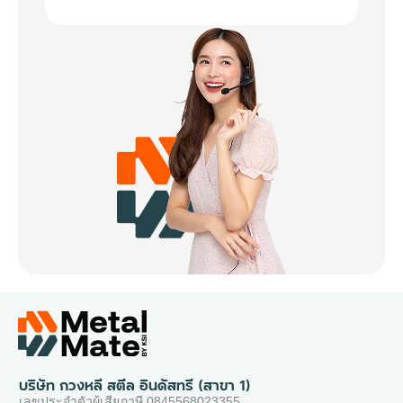
บริษัท กวงหลี สตีล อินดัสทรี (สาขา 1)
เลขประจำตัวผู้เสียภาษี 0845568023355