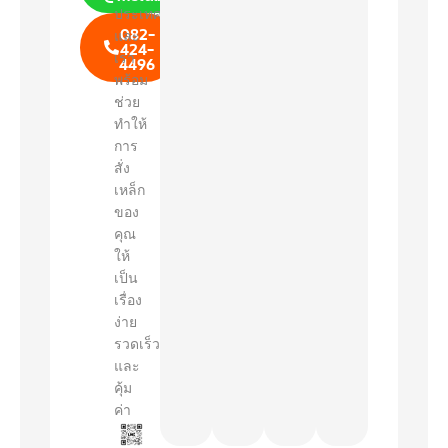
ประเทศ
082-
และ
424-
เรา
4496
พร้อม
ช่วย
ทำให้
การ
สั่ง
เหล็ก
ของ
คุณ
ให้
เป็น
เรื่อง
ง่าย
รวดเร็ว
และ
คุ้ม
ค่า