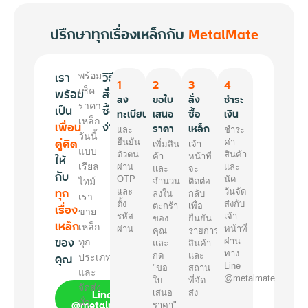
ปรึกษาทุกเรื่องเหล็กกับ
MetalMate
เรา
วิธี
พร้อม
1
2
3
4
พร้อม
เช็ค
สั่ง
ลง
ขอใบ
สั่ง
ชำระ
ราคา
เป็น
ซื้อ
ทะเบียน
เสนอ
ซื้อ
เงิน
เหล็ก
เพื่อน
ง่ายๆ
ราคา
เหล็ก
และ
ชำระ
วันนี้
คู่คิด
ยืนยัน
ค่า
เพิ่มสิน
เจ้า
แบบ
ตัวตน
สินค้า
ให้
ค้า
หน้าที่
เรียล
ผ่าน
และ
และ
จะ
กับ
OTP
นัด
ไทม์
จำนวน
ติดต่อ
ทุก
และ
วันจัด
ลงใน
กลับ
เรา
ตั้ง
ส่งกับ
เรื่อง
ตะกร้า
เพื่อ
ขาย
รหัส
เจ้า
ของ
ยืนยัน
เหล็ก
เหล็ก
ผ่าน
หน้าที่
คุณ
รายการ
ของ
ผ่าน
ทุก
และ
สินค้า
ทาง
คุณ
กด
และ
ประเภท
Line
"ขอ
สถาน
และ
@metalmate
ใบ
ที่จัด
จัดส่ง
Line
เสนอ
ส่ง
@metalmate
ทั่ว
ราคา"