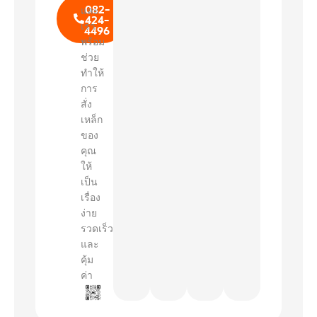
082-
และ
424-
เรา
4496
พร้อม
ช่วย
ทำให้
การ
สั่ง
เหล็ก
ของ
คุณ
ให้
เป็น
เรื่อง
ง่าย
รวดเร็ว
และ
คุ้ม
ค่า