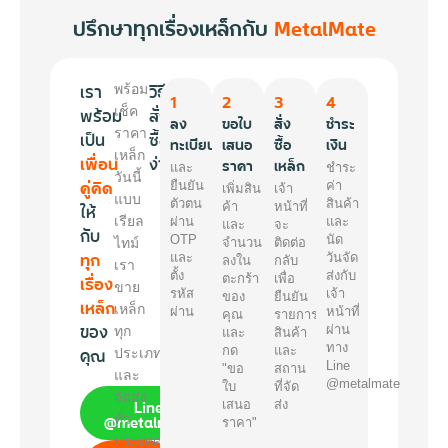
ปรึกษาทุกเรื่องเหล็กกับ
MetalMate
เรา
วิธี
พร้อม
1
2
3
4
พร้อม
เช็ค
สั่ง
ลง
ขอใบ
สั่ง
ชำระ
ราคา
เป็น
ซื้อ
ทะเบียน
เสนอ
ซื้อ
เงิน
เหล็ก
เพื่อน
ง่ายๆ
ราคา
เหล็ก
และ
ชำระ
วันนี้
คู่คิด
ยืนยัน
ค่า
เพิ่มสิน
เจ้า
แบบ
ตัวตน
สินค้า
ให้
ค้า
หน้าที่
เรียล
ผ่าน
และ
และ
จะ
กับ
OTP
นัด
ไทม์
จำนวน
ติดต่อ
ทุก
และ
วันจัด
ลงใน
กลับ
เรา
ตั้ง
ส่งกับ
เรื่อง
ตะกร้า
เพื่อ
ขาย
รหัส
เจ้า
ของ
ยืนยัน
เหล็ก
เหล็ก
ผ่าน
หน้าที่
คุณ
รายการ
ของ
ผ่าน
ทุก
และ
สินค้า
ทาง
คุณ
กด
และ
ประเภท
Line
"ขอ
สถาน
และ
@metalmate
ใบ
ที่จัด
จัดส่ง
Line
เสนอ
ส่ง
@metalmate
ทั่ว
ราคา"
ประเทศ