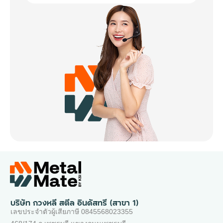
บริษัท กวงหลี สตีล อินดัสทรี (สาขา 1)
เลขประจำตัวผู้เสียภาษี 0845568023355