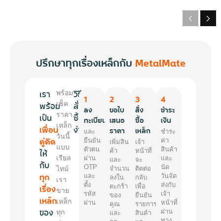
ปรึกษาทุกเรื่องเหล็กกับ
MetalMate
เรา
วิธี
พร้อม
1
2
3
4
พร้อม
เช็ค
สั่ง
ลง
ขอใบ
สั่ง
ชำระ
ราคา
เป็น
ซื้อ
ทะเบียน
เสนอ
ซื้อ
เงิน
เหล็ก
เพื่อน
ง่ายๆ
ราคา
เหล็ก
และ
ชำระ
วันนี้
คู่คิด
ยืนยัน
ค่า
เพิ่มสิน
เจ้า
แบบ
ตัวตน
สินค้า
ให้
ค้า
หน้าที่
เรียล
ผ่าน
และ
และ
จะ
กับ
OTP
นัด
ไทม์
จำนวน
ติดต่อ
ทุก
และ
วันจัด
ลงใน
กลับ
เรา
ตั้ง
ส่งกับ
เรื่อง
ตะกร้า
เพื่อ
ขาย
รหัส
เจ้า
ของ
ยืนยัน
เหล็ก
เหล็ก
ผ่าน
หน้าที่
คุณ
รายการ
ของ
ผ่าน
ทุก
และ
สินค้า
ทาง