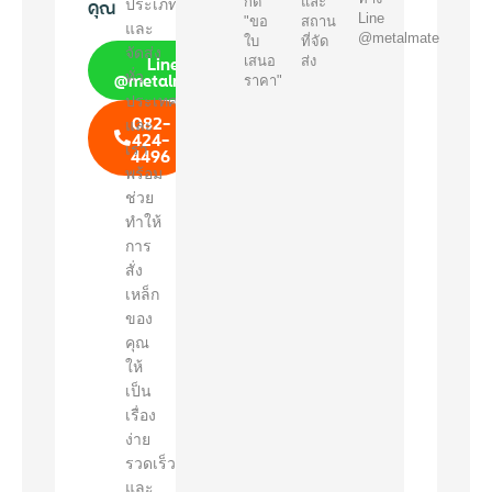
คุณ
กด
และ
ประเภท
Line
"ขอ
สถาน
และ
@metalmate
ใบ
ที่จัด
จัดส่ง
Line
เสนอ
ส่ง
@metalmate
ทั่ว
ราคา"
ประเทศ
082-
และ
424-
เรา
4496
พร้อม
ช่วย
ทำให้
การ
สั่ง
เหล็ก
ของ
คุณ
ให้
เป็น
เรื่อง
ง่าย
รวดเร็ว
และ