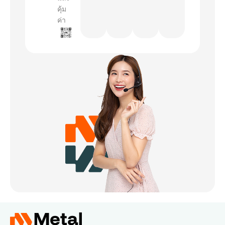
คุ้ม
ค่า