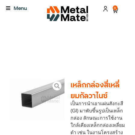
Menu
0
เหล็กกล่องสี่เหลี่
ยมกัลวาไนซ์
เป็นการนำเอาแผ่นสังกะสี
(GI) มาพับขึ้นรูปเป็นเหล็ก
กล่อง ลักษณะการใช้งาน
ใกล้เคียงเหล็กกล่องเหลี่ยม
ดำ เช่น ในงานโครงสร้าง