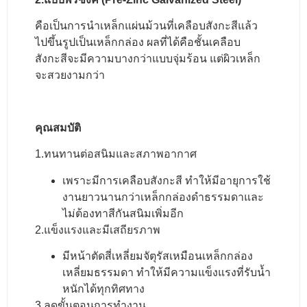
คือเป็นการนำเหล็กแผ่นม้วนที่เคลือบสังกะสีแล้ว
ไปขึ้นรูปเป็นเหล็กกล่อง ผลที่ได้คือชั้นเคลือบ
สังกะสีจะมีความบางกว่าแบบจุ่มร้อน แต่ผิวเหล็ก
จะสวยงามกว่า
คุณสมบัติ
1.ทนทานต่อสนิมและสภาพอากาศ
เพราะมีการเคลือบสังกะสี ทำให้มีอายุการใช้
งานยาวนานกว่าเหล็กกล่องดำธรรมดาและ
ไม่ต้องทาสีกันสนิมเพิ่มอีก
2.แข็งแรงและมีเสถียรภาพ
มีหน้าตัดสี่เหลี่ยมจัตุรัสเหมือนเหล็กกล่อง
เหลี่ยมธรรมดา ทำให้มีความแข็งแรงที่รับน้ำ
หนักได้ทุกทิศทาง
3.ลดขั้นตอนการทำงาน