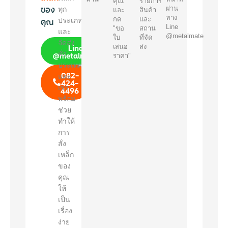
คุณ
รายการ
ของ
ผ่าน
ทุก
และ
สินค้า
ทาง
คุณ
กด
และ
ประเภท
Line
"ขอ
สถาน
และ
@metalmate
ใบ
ที่จัด
จัดส่ง
Line
เสนอ
ส่ง
@metalmate
ทั่ว
ราคา"
ประเทศ
082-
และ
424-
เรา
4496
พร้อม
ช่วย
ทำให้
การ
สั่ง
เหล็ก
ของ
คุณ
ให้
เป็น
เรื่อง
ง่าย