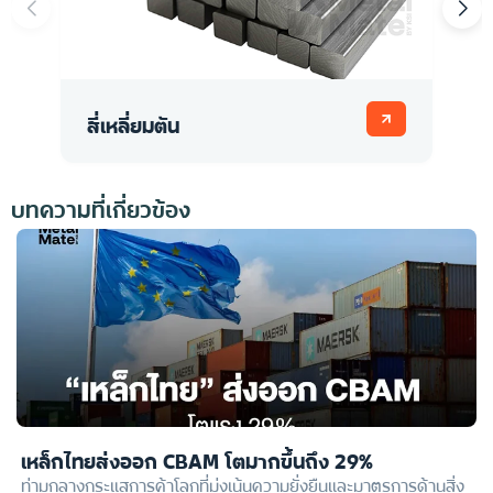
สี่เหลี่ยมตัน
เ
บทความที่เกี่ยวข้อง
เหล็กไทยส่งออก CBAM โตมากขึ้นถึง 29%
ท่ามกลางกระแสการค้าโลกที่มุ่งเน้นความยั่งยืนและมาตรการด้านสิ่ง