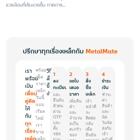
แวดล้อมที่เข้มงวดขึ้น ภาคการ...
ปรึกษาทุกเรื่องเหล็กกับ
MetalMate
เรา
วิธี
พร้อม
1
2
3
4
พร้อม
เช็ค
สั่ง
ลง
ขอใบ
สั่ง
ชำระ
ราคา
เป็น
ซื้อ
ทะเบียน
เสนอ
ซื้อ
เงิน
เหล็ก
เพื่อน
ง่ายๆ
ราคา
เหล็ก
และ
ชำระ
วันนี้
คู่คิด
ยืนยัน
ค่า
เพิ่มสิน
เจ้า
แบบ
ตัวตน
สินค้า
ให้
ค้า
หน้าที่
เรียล
ผ่าน
และ
และ
จะ
กับ
OTP
นัด
ไทม์
จำนวน
ติดต่อ
ทุก
และ
วันจัด
ลงใน
กลับ
เรา
ตั้ง
ส่งกับ
เรื่อง
ตะกร้า
เพื่อ
ขาย
รหัส
เจ้า
ของ
ยืนยัน
เหล็ก
เหล็ก
ผ่าน
หน้าที่