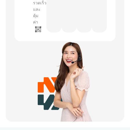
รวดเร็ว
และ
คุ้ม
ค่า