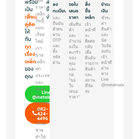
พร้อม
เช็ค
สั่ง
ลง
ขอใบ
สั่ง
ชำระ
ราคา
เป็น
ซื้อ
ทะเบียน
เสนอ
ซื้อ
เงิน
เหล็ก
เพื่อน
ง่ายๆ
ราคา
เหล็ก
และ
ชำระ
วันนี้
คู่คิด
ยืนยัน
ค่า
เพิ่มสิน
เจ้า
แบบ
ตัวตน
สินค้า
ให้
ค้า
หน้าที่
เรียล
ผ่าน
และ
และ
จะ
กับ
OTP
นัด
ไทม์
จำนวน
ติดต่อ
ทุก
และ
วันจัด
ลงใน
กลับ
เรา
ตั้ง
ส่งกับ
เรื่อง
ตะกร้า
เพื่อ
ขาย
รหัส
เจ้า
ของ
ยืนยัน
เหล็ก
เหล็ก
ผ่าน
หน้าที่
คุณ
รายการ
ของ
ผ่าน
ทุก
และ
สินค้า
ทาง
คุณ
กด
และ
ประเภท
Line
"ขอ
สถาน
และ
@metalmate
ใบ
ที่จัด
จัดส่ง
Line
เสนอ
ส่ง
@metalmate
ทั่ว
ราคา"
ประเทศ
082-
และ
424-
เรา
4496
พร้อม
ช่วย
ทำให้