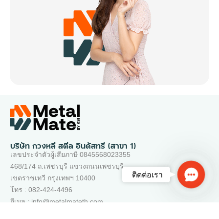
บริษัท กวงหลี สตีล อินดัสทรี (สาขา 1)
เลขประจำตัวผู้เสียภาษี 0845568023355
468/174 ถ.เพชรบุรี แขวงถนนเพชรบุรี
Contac
ติดต่อเรา
เขตราชเทวี กรุงเทพฯ 10400
Us
โทร : 082-424-4496
อีเมล : info@metalmateth.com