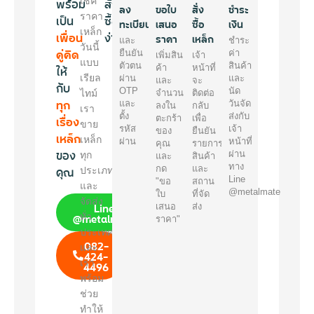
พร้อม
เช็ค
สั่ง
ลง
ขอใบ
สั่ง
ชำระ
ราคา
เป็น
ซื้อ
ทะเบียน
เสนอ
ซื้อ
เงิน
เหล็ก
เพื่อน
ง่ายๆ
ราคา
เหล็ก
และ
ชำระ
วันนี้
คู่คิด
ยืนยัน
ค่า
เพิ่มสิน
เจ้า
แบบ
ตัวตน
สินค้า
ให้
ค้า
หน้าที่
เรียล
ผ่าน
และ
และ
จะ
กับ
OTP
นัด
ไทม์
จำนวน
ติดต่อ
ทุก
และ
วันจัด
ลงใน
กลับ
เรา
ตั้ง
ส่งกับ
เรื่อง
ตะกร้า
เพื่อ
ขาย
รหัส
เจ้า
ของ
ยืนยัน
เหล็ก
เหล็ก
ผ่าน
หน้าที่
คุณ
รายการ
ของ
ผ่าน
ทุก
และ
สินค้า
ทาง
คุณ
กด
และ
ประเภท
Line
"ขอ
สถาน
และ
@metalmate
ใบ
ที่จัด
จัดส่ง
Line
เสนอ
ส่ง
@metalmate
ทั่ว
ราคา"
ประเทศ
082-
และ
424-
เรา
4496
พร้อม
ช่วย
ทำให้