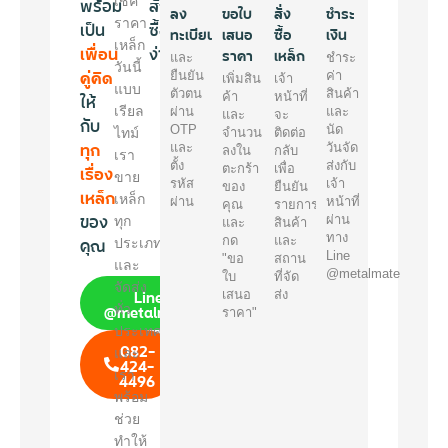
พร้อม
เช็ค
สั่ง
ลง
ขอใบ
สั่ง
ชำระ
ราคา
เป็น
ซื้อ
ทะเบียน
เสนอ
ซื้อ
เงิน
เหล็ก
เพื่อน
ง่ายๆ
ราคา
เหล็ก
และ
ชำระ
วันนี้
คู่คิด
ยืนยัน
ค่า
เพิ่มสิน
เจ้า
แบบ
ตัวตน
สินค้า
ให้
ค้า
หน้าที่
เรียล
ผ่าน
และ
และ
จะ
กับ
OTP
นัด
ไทม์
จำนวน
ติดต่อ
ทุก
และ
วันจัด
ลงใน
กลับ
เรา
ตั้ง
ส่งกับ
เรื่อง
ตะกร้า
เพื่อ
ขาย
รหัส
เจ้า
ของ
ยืนยัน
เหล็ก
เหล็ก
ผ่าน
หน้าที่
คุณ
รายการ
ของ
ผ่าน
ทุก
และ
สินค้า
ทาง
คุณ
กด
และ
ประเภท
Line
"ขอ
สถาน
และ
@metalmate
ใบ
ที่จัด
จัดส่ง
Line
เสนอ
ส่ง
@metalmate
ทั่ว
ราคา"
ประเทศ
082-
และ
424-
เรา
4496
พร้อม
ช่วย
ทำให้