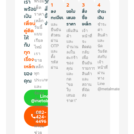
เรา
วิธี
พร้อม
1
2
3
4
พร้อม
เช็ค
สั่ง
ลง
ขอใบ
สั่ง
ชำระ
ราคา
เป็น
ซื้อ
ทะเบียน
เสนอ
ซื้อ
เงิน
เหล็ก
เพื่อน
ง่ายๆ
ราคา
เหล็ก
และ
ชำระ
วันนี้
คู่คิด
ยืนยัน
ค่า
เพิ่มสิน
เจ้า
แบบ
ตัวตน
สินค้า
ให้
ค้า
หน้าที่
เรียล
ผ่าน
และ
และ
จะ
กับ
OTP
นัด
ไทม์
จำนวน
ติดต่อ
ทุก
และ
วันจัด
ลงใน
กลับ
เรา
ตั้ง
ส่งกับ
เรื่อง
ตะกร้า
เพื่อ
ขาย
รหัส
เจ้า
ของ
ยืนยัน
เหล็ก
เหล็ก
ผ่าน
หน้าที่
คุณ
รายการ
ของ
ผ่าน
ทุก
และ
สินค้า
ทาง
คุณ
กด
และ
ประเภท
Line
"ขอ
สถาน
และ
@metalmate
ใบ
ที่จัด
จัดส่ง
Line
เสนอ
ส่ง
@metalmate
ทั่ว
ราคา"
ประเทศ
082-
และ
424-
เรา
4496
พร้อม
ช่วย