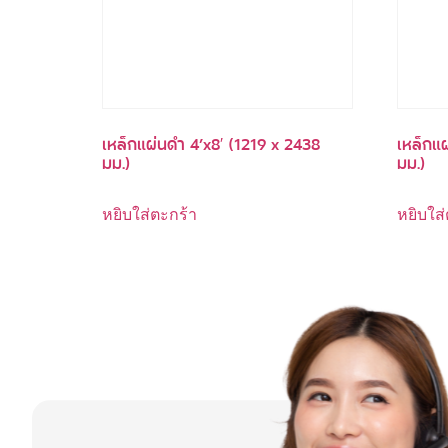
เหล็กแผ่นดำ 4’x8′ (1219 x 2438
เหล็กแผ
มม.)
มม.)
หยิบใส่ตะกร้า
หยิบใส่