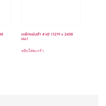
38
เหล็กแผ่นดำ 4’x8′ (1219 x 2438
มม.)
หยิบใส่ตะกร้า