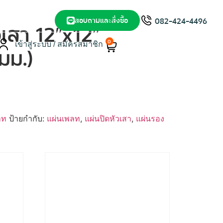
สอบถามและสั่งซื้อ
082-424-4496
วเสา 12″x12″
0
เข้าสู่ระบบ / สมัครสมาชิก
มม.)
ลท
ป้ายกำกับ:
แผ่นเพลท
,
แผ่นปิดหัวเสา
,
แผ่นรอง