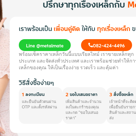
ปรึกษาทุกเรื่องเหล็กกับ
M
เราพร้อมเป็น
เพื่อนคู่คิด
ให้กับ
ทุกเรื่องเหล็ก
ข
Line @metalmate
082-424-4496
พร้อมเช็คราคาเหล็กวันนี้แบบเรียลไทม์ เราขายเหล็กทุก
ประเภท และจัดส่งทั่วประเทศ และเราพร้อมช่วยทำให้การ
เหล็กของคุณ ให้เป็นเรื่องง่าย รวดเร็ว และคุ้มค่า
วิธีสั่งซื้อง่ายๆ
1
2
3
ลงทะเบียน
ขอใบเสนอราคา
สั่งซื้อเหล็ก
และยืนยันตัวตนผ่าน
เพิ่มสินค้าและจำนวน
เจ้าหน้าที่จะติด
OTP และตั้งรหัสผ่าน
ลงในตะกร้าของคุณ
เพื่อยืนยันรายก
และกด "ขอใบเสนอ
สินค้าและสถานท
ราคา"
ส่ง