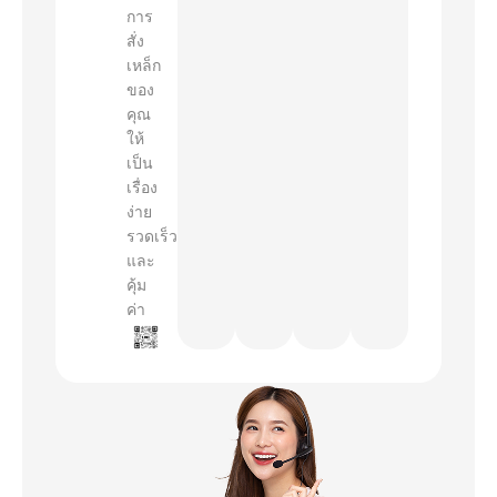
การ
สั่ง
เหล็ก
ของ
คุณ
ให้
เป็น
เรื่อง
ง่าย
รวดเร็ว
และ
คุ้ม
ค่า