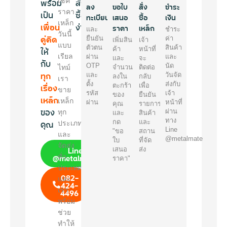
พร้อม
เช็ค
สั่ง
ลง
ขอใบ
สั่ง
ชำระ
ราคา
เป็น
ซื้อ
ทะเบียน
เสนอ
ซื้อ
เงิน
เหล็ก
เพื่อน
ง่ายๆ
ราคา
เหล็ก
และ
ชำระ
วันนี้
คู่คิด
ยืนยัน
ค่า
เพิ่มสิน
เจ้า
แบบ
ตัวตน
สินค้า
ให้
ค้า
หน้าที่
เรียล
ผ่าน
และ
และ
จะ
กับ
OTP
นัด
ไทม์
จำนวน
ติดต่อ
ทุก
และ
วันจัด
ลงใน
กลับ
เรา
ตั้ง
ส่งกับ
เรื่อง
ตะกร้า
เพื่อ
ขาย
รหัส
เจ้า
ของ
ยืนยัน
เหล็ก
เหล็ก
ผ่าน
หน้าที่
คุณ
รายการ
ของ
ผ่าน
ทุก
และ
สินค้า
ทาง
คุณ
กด
และ
ประเภท
Line
"ขอ
สถาน
และ
@metalmate
ใบ
ที่จัด
จัดส่ง
Line
เสนอ
ส่ง
@metalmate
ทั่ว
ราคา"
ประเทศ
082-
และ
424-
เรา
4496
พร้อม
ช่วย
ทำให้