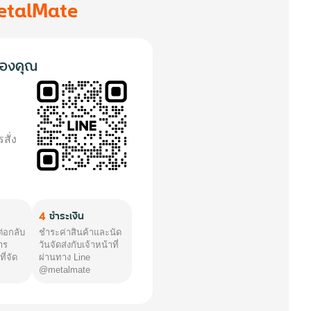
4
ชำระเงิน
ต่อกลับ
ชำระค่าสินค้าและนัด
าร
วันจัดส่งกับเจ้าหน้าที่
ี่จัด
ผ่านทาง Line
@metalmate
ติดตามเรา
้บริการ
การชำระเงิน