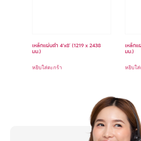
เหล็กแผ่นดำ 4’x8′ (1219 x 2438
เหล็กแผ
มม.)
มม.)
หยิบใส่ตะกร้า
หยิบใส่