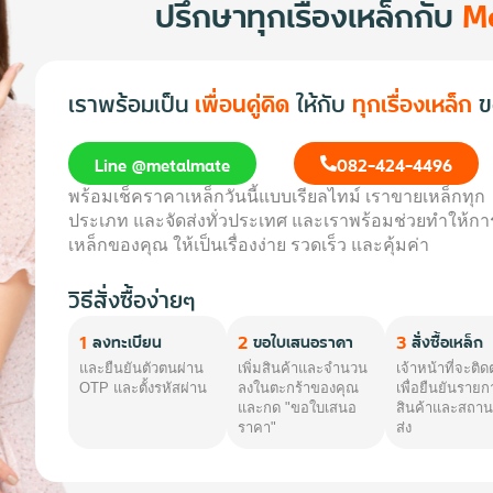
ปรึกษาทุกเรื่องเหล็กกับ
M
เราพร้อมเป็น
เพื่อนคู่คิด
ให้กับ
ทุกเรื่องเหล็ก
ข
Line @metalmate
082-424-4496
พร้อมเช็คราคาเหล็กวันนี้แบบเรียลไทม์ เราขายเหล็กทุก
ประเภท และจัดส่งทั่วประเทศ และเราพร้อมช่วยทำให้การ
เหล็กของคุณ ให้เป็นเรื่องง่าย รวดเร็ว และคุ้มค่า
วิธีสั่งซื้อง่ายๆ
1
2
3
ลงทะเบียน
ขอใบเสนอราคา
สั่งซื้อเหล็ก
และยืนยันตัวตนผ่าน
เพิ่มสินค้าและจำนวน
เจ้าหน้าที่จะติด
OTP และตั้งรหัสผ่าน
ลงในตะกร้าของคุณ
เพื่อยืนยันรายก
และกด "ขอใบเสนอ
สินค้าและสถานท
ราคา"
ส่ง