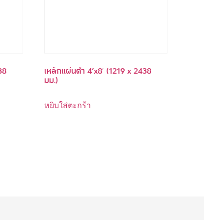
38
เหล็กแผ่นดำ 4’x8′ (1219 x 2438
มม.)
หยิบใส่ตะกร้า