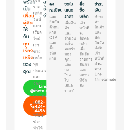
พร้อม
เช็ค
สั่ง
ลง
ขอใบ
สั่ง
ชำระ
ราคา
เป็น
ซื้อ
ทะเบียน
เสนอ
ซื้อ
เงิน
เหล็ก
เพื่อน
ง่ายๆ
ราคา
เหล็ก
และ
ชำระ
วันนี้
คู่คิด
ยืนยัน
ค่า
เพิ่มสิน
เจ้า
แบบ
ตัวตน
สินค้า
ให้
ค้า
หน้าที่
เรียล
ผ่าน
และ
และ
จะ
กับ
OTP
นัด
ไทม์
จำนวน
ติดต่อ
ทุก
และ
วันจัด
ลงใน
กลับ
เรา
ตั้ง
ส่งกับ
เรื่อง
ตะกร้า
เพื่อ
ขาย
รหัส
เจ้า
ของ
ยืนยัน
เหล็ก
เหล็ก
ผ่าน
หน้าที่
คุณ
รายการ
ของ
ผ่าน
ทุก
และ
สินค้า
ทาง
คุณ
กด
และ
ประเภท
Line
"ขอ
สถาน
และ
@metalmate
ใบ
ที่จัด
จัดส่ง
Line
เสนอ
ส่ง
@metalmate
ทั่ว
ราคา"
ประเทศ
082-
และ
424-
เรา
4496
พร้อม
ช่วย
ทำให้