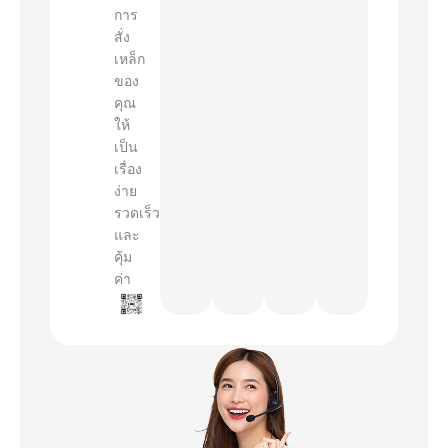
การ
สั่ง
เหล็ก
ของ
คุณ
ให้
เป็น
เรื่อง
ง่าย
รวดเร็ว
และ
คุ้ม
ค่า