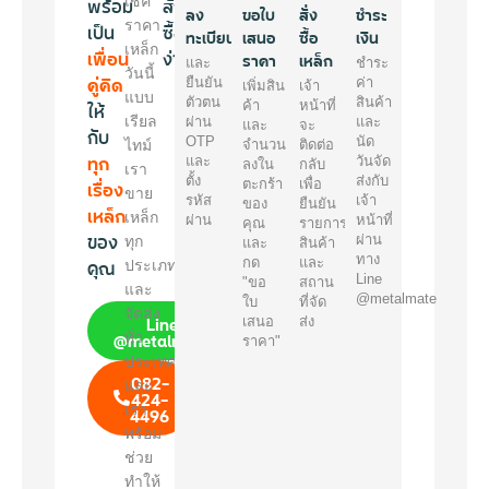
พร้อม
เช็ค
สั่ง
ลง
ขอใบ
สั่ง
ชำระ
ราคา
เป็น
ซื้อ
ทะเบียน
เสนอ
ซื้อ
เงิน
เหล็ก
เพื่อน
ง่ายๆ
ราคา
เหล็ก
และ
ชำระ
วันนี้
คู่คิด
ยืนยัน
ค่า
เพิ่มสิน
เจ้า
แบบ
ตัวตน
สินค้า
ให้
ค้า
หน้าที่
เรียล
ผ่าน
และ
และ
จะ
กับ
OTP
นัด
ไทม์
จำนวน
ติดต่อ
ทุก
และ
วันจัด
ลงใน
กลับ
เรา
ตั้ง
ส่งกับ
เรื่อง
ตะกร้า
เพื่อ
ขาย
รหัส
เจ้า
ของ
ยืนยัน
เหล็ก
เหล็ก
ผ่าน
หน้าที่
คุณ
รายการ
ของ
ผ่าน
ทุก
และ
สินค้า
ทาง
คุณ
กด
และ
ประเภท
Line
"ขอ
สถาน
และ
@metalmate
ใบ
ที่จัด
จัดส่ง
Line
เสนอ
ส่ง
@metalmate
ทั่ว
ราคา"
ประเทศ
082-
และ
424-
เรา
4496
พร้อม
ช่วย
ทำให้