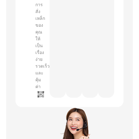
การ
สั่ง
เหล็ก
ของ
คุณ
ให้
เป็น
เรื่อง
ง่าย
รวดเร็ว
และ
คุ้ม
ค่า