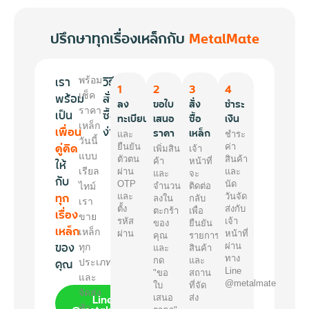
ปรึกษาทุกเรื่องเหล็กกับ
MetalMate
เรา
วิธี
พร้อม
1
2
3
4
พร้อม
เช็ค
สั่ง
ลง
ขอใบ
สั่ง
ชำระ
ราคา
เป็น
ซื้อ
ทะเบียน
เสนอ
ซื้อ
เงิน
เหล็ก
เพื่อน
ง่ายๆ
ราคา
เหล็ก
และ
ชำระ
วันนี้
คู่คิด
ยืนยัน
ค่า
เพิ่มสิน
เจ้า
แบบ
ตัวตน
สินค้า
ให้
ค้า
หน้าที่
เรียล
ผ่าน
และ
และ
จะ
กับ
OTP
นัด
ไทม์
จำนวน
ติดต่อ
ทุก
และ
วันจัด
ลงใน
กลับ
เรา
ตั้ง
ส่งกับ
เรื่อง
ตะกร้า
เพื่อ
ขาย
รหัส
เจ้า
ของ
ยืนยัน
เหล็ก
เหล็ก
ผ่าน
หน้าที่
คุณ
รายการ
ของ
ผ่าน
ทุก
และ
สินค้า
ทาง
คุณ
กด
และ
ประเภท
Line
"ขอ
สถาน
และ
@metalmate
ใบ
ที่จัด
จัดส่ง
Line
เสนอ
ส่ง
@metalmate
ทั่ว