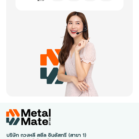
บริษัท กวงหลี สตีล อินดัสทรี (สาขา 1)