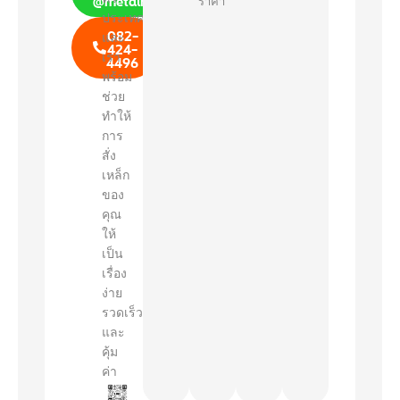
ราคา"
ประเทศ
082-
และ
424-
เรา
4496
พร้อม
ช่วย
ทำให้
การ
สั่ง
เหล็ก
ของ
คุณ
ให้
เป็น
เรื่อง
ง่าย
รวดเร็ว
และ
คุ้ม
ค่า