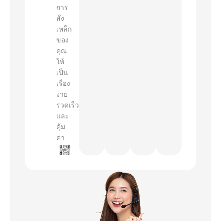
การ
สั่ง
เหล็ก
ของ
คุณ
ให้
เป็น
เรื่อง
ง่าย
รวดเร็ว
และ
คุ้ม
ค่า