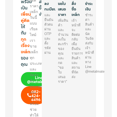
พร้อม
เช็ค
สั่ง
ลง
ขอใบ
สั่ง
ชำระ
ราคา
เป็น
ซื้อ
ทะเบียน
เสนอ
ซื้อ
เงิน
เหล็ก
เพื่อน
ง่ายๆ
ราคา
เหล็ก
และ
ชำระ
วันนี้
คู่คิด
ยืนยัน
ค่า
เพิ่มสิน
เจ้า
แบบ
ตัวตน
สินค้า
ให้
ค้า
หน้าที่
เรียล
ผ่าน
และ
และ
จะ
กับ
OTP
นัด
ไทม์
จำนวน
ติดต่อ
ทุก
และ
วันจัด
ลงใน
กลับ
เรา
ตั้ง
ส่งกับ
เรื่อง
ตะกร้า
เพื่อ
ขาย
รหัส
เจ้า
ของ
ยืนยัน
เหล็ก
เหล็ก
ผ่าน
หน้าที่
คุณ
รายการ
ของ
ผ่าน
ทุก
และ
สินค้า
ทาง
คุณ
กด
และ
ประเภท
Line
"ขอ
สถาน
และ
@metalmate
ใบ
ที่จัด
จัดส่ง
Line
เสนอ
ส่ง
@metalmate
ทั่ว
ราคา"
ประเทศ
082-
และ
424-
เรา
4496
พร้อม
ช่วย
ทำให้