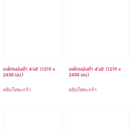
เหล็กแผ่นดำ 4’x8′ (1219 x
เหล็กแผ่นดำ 4’x8′ (1219 x
2438 มม.)
2438 มม.)
หยิบใส่ตะกร้า
หยิบใส่ตะกร้า