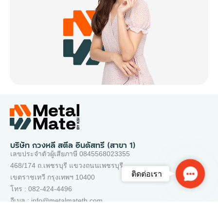
บริษัท กวงหลี สตีล อินดัสทรี (สาขา 1)
เลขประจำตัวผู้เสียภาษี 0845568023355
468/174 ถ.เพชรบุรี แขวงถนนเพชรบุรี
Contac
ติดต่อเรา
เขตราชเทวี กรุงเทพฯ 10400
Us
โทร : 082-424-4496
อีเมล : info@metalmateth.com