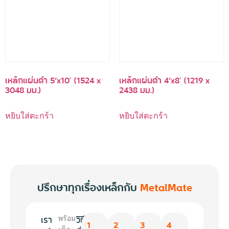
เหล็กแผ่นดำ 5’x10′ (1524 x
เหล็กแผ่นดำ 4’x8′ (1219 x
3048 มม.)
2438 มม.)
หยิบใส่ตะกร้า
หยิบใส่ตะกร้า
ปรึกษาทุกเรื่องเหล็กกับ
MetalMate
เรา
วิธี
พร้อม
1
2
3
4