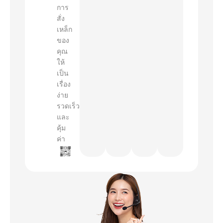
การ
สั่ง
เหล็ก
ของ
คุณ
ให้
เป็น
เรื่อง
ง่าย
รวดเร็ว
และ
คุ้ม
ค่า