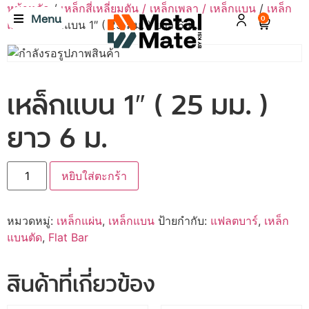
หน้าหลัก
/
เหล็กสี่เหลี่ยมตัน / เหล็กเพลา / เหล็กแบน
/
เหล็ก
Menu
0
แบน
/ เหล็กแบน 1″ ( 25 มม. ) ยาว 6 ม.
เหล็กแบน 1″ ( 25 มม. )
ยาว 6 ม.
หยิบใส่ตะกร้า
หมวดหมู่:
เหล็กแผ่น
,
เหล็กแบน
ป้ายกำกับ:
แฟลตบาร์
,
เหล็ก
แบนตัด
,
Flat Bar
สินค้าที่เกี่ยวข้อง