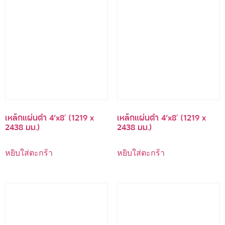
เหล็กแผ่นดำ 4’x8′ (1219 x
เหล็กแผ่นดำ 4’x8′ (1219 x
2438 มม.)
2438 มม.)
หยิบใส่ตะกร้า
หยิบใส่ตะกร้า