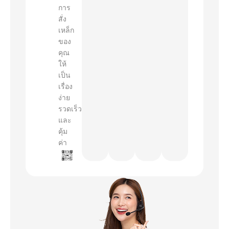
การ
สั่ง
เหล็ก
ของ
คุณ
ให้
เป็น
เรื่อง
ง่าย
รวดเร็ว
และ
คุ้ม
ค่า