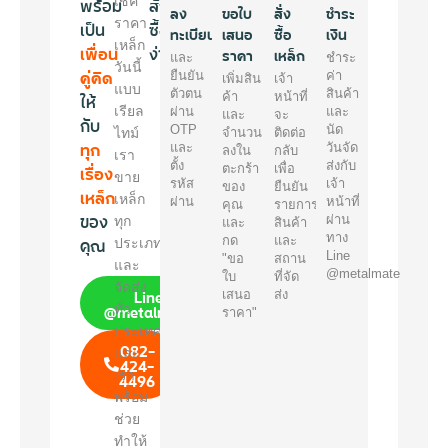
พร้อม
เช็ค
สั่ง
ลง
ขอใบ
สั่ง
ชำระ
ราคา
เป็น
ซื้อ
ทะเบียน
เสนอ
ซื้อ
เงิน
เหล็ก
เพื่อน
ง่ายๆ
ราคา
เหล็ก
และ
ชำระ
วันนี้
คู่คิด
ยืนยัน
ค่า
เพิ่มสิน
เจ้า
แบบ
ตัวตน
สินค้า
ให้
ค้า
หน้าที่
เรียล
ผ่าน
และ
และ
จะ
กับ
OTP
นัด
ไทม์
จำนวน
ติดต่อ
ทุก
และ
วันจัด
ลงใน
กลับ
เรา
ตั้ง
ส่งกับ
เรื่อง
ตะกร้า
เพื่อ
ขาย
รหัส
เจ้า
ของ
ยืนยัน
เหล็ก
เหล็ก
ผ่าน
หน้าที่
คุณ
รายการ
ของ
ผ่าน
ทุก
และ
สินค้า
ทาง
คุณ
กด
และ
ประเภท
Line
"ขอ
สถาน
และ
@metalmate
ใบ
ที่จัด
จัดส่ง
Line
เสนอ
ส่ง
@metalmate
ทั่ว
ราคา"
ประเทศ
082-
และ
424-
เรา
4496
พร้อม
ช่วย
ทำให้