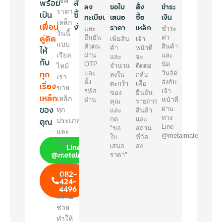
พร้อม
เช็ค
สั่ง
ลง
ขอใบ
สั่ง
ชำระ
ราคา
เป็น
ซื้อ
ทะเบียน
เสนอ
ซื้อ
เงิน
เหล็ก
เพื่อน
ง่ายๆ
ราคา
เหล็ก
และ
ชำระ
วันนี้
คู่คิด
ยืนยัน
ค่า
เพิ่มสิน
เจ้า
แบบ
ตัวตน
สินค้า
ให้
ค้า
หน้าที่
เรียล
ผ่าน
และ
และ
จะ
กับ
OTP
นัด
ไทม์
จำนวน
ติดต่อ
ทุก
และ
วันจัด
ลงใน
กลับ
เรา
ตั้ง
ส่งกับ
เรื่อง
ตะกร้า
เพื่อ
ขาย
รหัส
เจ้า
ของ
ยืนยัน
เหล็ก
เหล็ก
ผ่าน
หน้าที่
คุณ
รายการ
ของ
ผ่าน
ทุก
และ
สินค้า
ทาง
คุณ
กด
และ
ประเภท
Line
"ขอ
สถาน
และ
@metalmate
ใบ
ที่จัด
จัดส่ง
Line
เสนอ
ส่ง
@metalmate
ทั่ว
ราคา"
ประเทศ
082-
และ
424-
เรา
4496
พร้อม
ช่วย
ทำให้