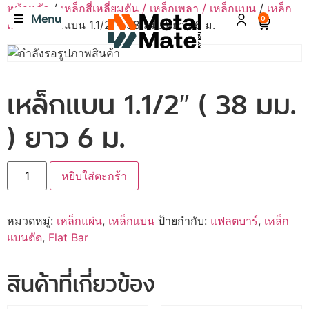
หน้าหลัก
/
เหล็กสี่เหลี่ยมตัน / เหล็กเพลา / เหล็กแบน
/
เหล็ก
Menu
0
แบน
/ เหล็กแบน 1.1/2″ ( 38 มม. ) ยาว 6 ม.
เหล็กแบน 1.1/2″ ( 38 มม.
) ยาว 6 ม.
หยิบใส่ตะกร้า
หมวดหมู่:
เหล็กแผ่น
,
เหล็กแบน
ป้ายกำกับ:
แฟลตบาร์
,
เหล็ก
แบนตัด
,
Flat Bar
สินค้าที่เกี่ยวข้อง