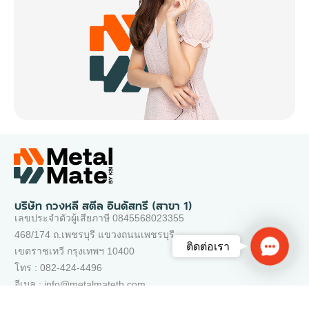
บริษัท กวงหลี สตีล อินดัสทรี (สาขา 1)
เลขประจำตัวผู้เสียภาษี 0845568023355
468/174 ถ.เพชรบุรี แขวงถนนเพชรบุรี
Contac
ติดต่อเรา
เขตราชเทวี กรุงเทพฯ 10400
Us
โทร : 082-424-4496
อีเมล : info@metalmateth.com