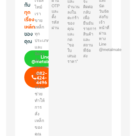
เรียล
ผ่าน
และ
และ
จะ
กับ
OTP
นัด
ไทม์
จำนวน
ติดต่อ
ทุก
และ
วันจัด
ลงใน
กลับ
เรา
ตั้ง
ส่งกับ
เรื่อง
ตะกร้า
เพื่อ
ขาย
รหัส
เจ้า
ของ
ยืนยัน
เหล็ก
เหล็ก
ผ่าน
หน้าที่
คุณ
รายการ
ของ
ผ่าน
ทุก
และ
สินค้า
ทาง
คุณ
กด
และ
ประเภท
Line
"ขอ
สถาน
และ
@metalmate
ใบ
ที่จัด
จัดส่ง
Line
เสนอ
ส่ง
@metalmate
ทั่ว
ราคา"
ประเทศ
082-
และ
424-
เรา
4496
พร้อม
ช่วย
ทำให้
การ
สั่ง
เหล็ก
ของ
คุณ