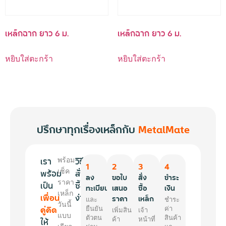
เหล็กฉาก ยาว 6 ม.
เหล็กฉาก ยาว 6 ม.
หยิบใส่ตะกร้า
หยิบใส่ตะกร้า
ปรึกษาทุกเรื่องเหล็กกับ
MetalMate
เรา
วิธี
พร้อม
1
2
3
4
พร้อม
เช็ค
สั่ง
ลง
ขอใบ
สั่ง
ชำระ
ราคา
เป็น
ซื้อ
ทะเบียน
เสนอ
ซื้อ
เงิน
เหล็ก
เพื่อน
ง่ายๆ
ราคา
เหล็ก
และ
ชำระ
วันนี้
คู่คิด
ยืนยัน
ค่า
เพิ่มสิน
เจ้า
แบบ
ตัวตน
สินค้า
ให้
ค้า
หน้าที่