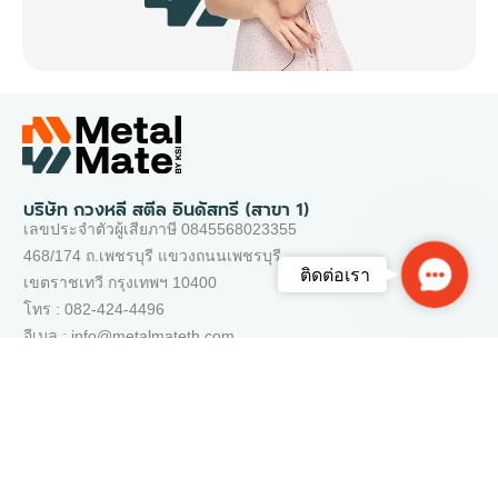
บริษัท กวงหลี สตีล อินดัสทรี (สาขา 1)
เลขประจำตัวผู้เสียภาษี 0845568023355
468/174 ถ.เพชรบุรี แขวงถนนเพชรบุรี
Contac
ติดต่อเรา
เขตราชเทวี กรุงเทพฯ 10400
Us
โทร : 082-424-4496
อีเมล : info@metalmateth.com
เว็บไซต์ของเรา
ติดต่อเรา
คำถามที่พบบ่อย
ช่วยเหลือ
นโยบายการให้บริการ