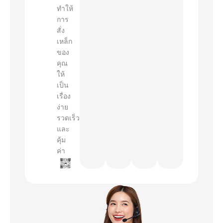
ทำให้
การ
สั่ง
เหล็ก
ของ
คุณ
ให้
เป็น
เรื่อง
ง่าย
รวดเร็ว
และ
คุ้ม
ค่า