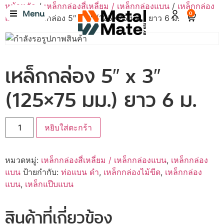
หน้าหลัก
/
เหล็กกล่องสี่เหลี่ยม / เหล็กกล่องแบน
/
เหล็กกล่อง
Menu
0
แบน
/ เหล็กกล่อง 5″ x 3″ (125×75 มม.) ยาว 6 ม.
เหล็กกล่อง 5″ x 3″
(125×75 มม.) ยาว 6 ม.
หยิบใส่ตะกร้า
หมวดหมู่:
เหล็กกล่องสี่เหลี่ยม / เหล็กกล่องแบน
,
เหล็กกล่อง
แบน
ป้ายกำกับ:
ท่อแบน ดำ
,
เหล็กกล่องไม้ขีด
,
เหล็กกล่อง
แบน
,
เหล็กแป๊บแบน
สินค้าที่เกี่ยวข้อง