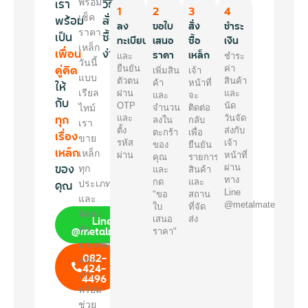
เรา
วิธี
พร้อม
1
2
3
4
พร้อม
เช็ค
สั่ง
ลง
ขอใบ
สั่ง
ชำระ
ราคา
เป็น
ซื้อ
ทะเบียน
เสนอ
ซื้อ
เงิน
เหล็ก
เพื่อน
ง่ายๆ
ราคา
เหล็ก
และ
ชำระ
วันนี้
คู่คิด
ยืนยัน
ค่า
เพิ่มสิน
เจ้า
แบบ
ตัวตน
สินค้า
ให้
ค้า
หน้าที่
เรียล
ผ่าน
และ
และ
จะ
กับ
OTP
นัด
ไทม์
จำนวน
ติดต่อ
ทุก
และ
วันจัด
ลงใน
กลับ
เรา
ตั้ง
ส่งกับ
เรื่อง
ตะกร้า
เพื่อ
ขาย
รหัส
เจ้า
ของ
ยืนยัน
เหล็ก
เหล็ก
ผ่าน
หน้าที่
คุณ
รายการ
ของ
ผ่าน
ทุก
และ
สินค้า
ทาง
คุณ
กด
และ
ประเภท
Line
"ขอ
สถาน
และ
@metalmate
ใบ
ที่จัด
จัดส่ง
Line
เสนอ
ส่ง
@metalmate
ทั่ว
ราคา"
ประเทศ
082-
และ
424-
เรา
4496
พร้อม
ช่วย