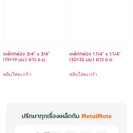
เหล็กกล่อง 3/4″ x 3/4″
เหล็กกล่อง 1.1/4″ x 1.1/4″
(19×19 มม.) ยาว 6 ม.
(32×32 มม.) ยาว 6 ม.
หยิบใส่ตะกร้า
หยิบใส่ตะกร้า
ปรึกษาทุกเรื่องเหล็กกับ
MetalMate