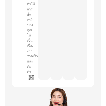
ทำให้
การ
สั่ง
เหล็ก
ของ
คุณ
ให้
เป็น
เรื่อง
ง่าย
รวดเร็ว
และ
คุ้ม
ค่า