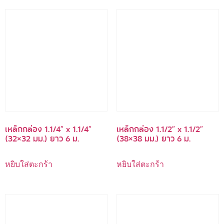
เหล็กกล่อง 1.1/4″ x 1.1/4″
เหล็กกล่อง 1.1/2″ x 1.1/2″
(32×32 มม.) ยาว 6 ม.
(38×38 มม.) ยาว 6 ม.
หยิบใส่ตะกร้า
หยิบใส่ตะกร้า