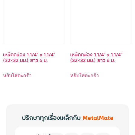
เหล็กกล่อง 1.1/4″ x 1.1/4″
เหล็กกล่อง 1.1/4″ x 1.1/4″
(32×32 มม.) ยาว 6 ม.
(32×32 มม.) ยาว 6 ม.
หยิบใส่ตะกร้า
หยิบใส่ตะกร้า
ปรึกษาทุกเรื่องเหล็กกับ
MetalMate