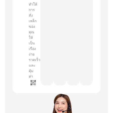
ทำให้
การ
สั่ง
เหล็ก
ของ
คุณ
ให้
เป็น
เรื่อง
ง่าย
รวดเร็ว
และ
คุ้ม
ค่า