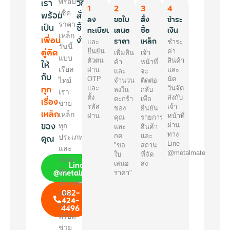
เรา
วิธี
พร้อม
1
2
3
4
พร้อม
เช็ค
สั่ง
ลง
ขอใบ
สั่ง
ชำระ
ราคา
เป็น
ซื้อ
ทะเบียน
เสนอ
ซื้อ
เงิน
เหล็ก
เพื่อน
ง่ายๆ
ราคา
เหล็ก
และ
ชำระ
วันนี้
คู่คิด
ยืนยัน
ค่า
เพิ่มสิน
เจ้า
แบบ
ตัวตน
สินค้า
ให้
ค้า
หน้าที่
เรียล
ผ่าน
และ
และ
จะ
กับ
OTP
นัด
ไทม์
จำนวน
ติดต่อ
ทุก
และ
วันจัด
ลงใน
กลับ
เรา
ตั้ง
ส่งกับ
เรื่อง
ตะกร้า
เพื่อ
ขาย
รหัส
เจ้า
ของ
ยืนยัน
เหล็ก
เหล็ก
ผ่าน
หน้าที่
คุณ
รายการ
ของ
ผ่าน
ทุก
และ
สินค้า
ทาง
คุณ
กด
และ
ประเภท
Line
"ขอ
สถาน
และ
@metalmate
ใบ
ที่จัด
จัดส่ง
Line
เสนอ
ส่ง
@metalmate
ทั่ว
ราคา"
ประเทศ
082-
และ
424-
เรา
4496
พร้อม
ช่วย