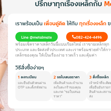
ปรึกษาทุกเรื่องเหล็กกับ
M
เราพร้อมเป็น
เพื่อนคู่คิด
ให้กับ
ทุกเรื่องเหล็ก
ข
Line @metalmate
082-424-4496
พร้อมเช็คราคาเหล็กวันนี้แบบเรียลไทม์ เราขายเหล็กทุก
ประเภท และจัดส่งทั่วประเทศ และเราพร้อมช่วยทำให้การ
เหล็กของคุณ ให้เป็นเรื่องง่าย รวดเร็ว และคุ้มค่า
วิธีสั่งซื้อง่ายๆ
1
2
3
ลงทะเบียน
ขอใบเสนอราคา
สั่งซื้อเหล็ก
และยืนยันตัวตนผ่าน
เพิ่มสินค้าและจำนวน
เจ้าหน้าที่จะติด
OTP และตั้งรหัสผ่าน
ลงในตะกร้าของคุณ
เพื่อยืนยันรายก
และกด "ขอใบเสนอ
สินค้าและสถานท
ราคา"
ส่ง