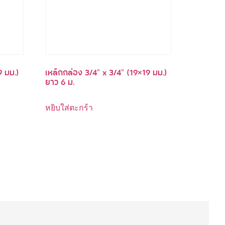
9 มม.)
เหล็กกล่อง 3/4″ x 3/4″ (19×19 มม.)
ยาว 6 ม.
หยิบใส่ตะกร้า