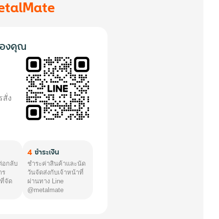
etalMate
องคุณ
สั่ง
4
ชำระเงิน
ต่อกลับ
ชำระค่าสินค้าและนัด
าร
วันจัดส่งกับเจ้าหน้าที่
ี่จัด
ผ่านทาง Line
@metalmate