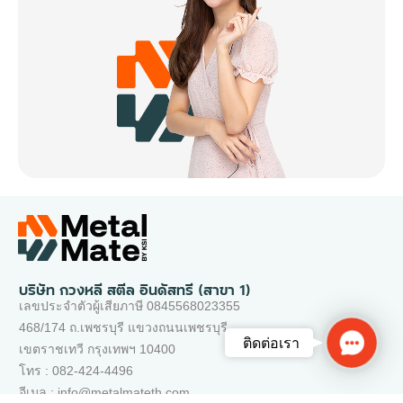
บริษัท กวงหลี สตีล อินดัสทรี (สาขา 1)
เลขประจำตัวผู้เสียภาษี 0845568023355
468/174 ถ.เพชรบุรี แขวงถนนเพชรบุรี
Contac
ติดต่อเรา
เขตราชเทวี กรุงเทพฯ 10400
Us
โทร : 082-424-4496
อีเมล : info@metalmateth.com