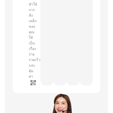
ทำให้
การ
สั่ง
เหล็ก
ของ
คุณ
ให้
เป็น
เรื่อง
ง่าย
รวดเร็ว
และ
คุ้ม
ค่า