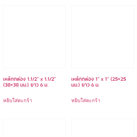
เหล็กกล่อง 1.1/2″ x 1.1/2″
เหล็กกล่อง 1″ x 1″ (25×25
(38×38 มม.) ยาว 6 ม.
มม.) ยาว 6 ม.
หยิบใส่ตะกร้า
หยิบใส่ตะกร้า