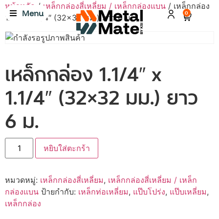
หน้าหลัก
/
เหล็กกล่องสี่เหลี่ยม / เหล็กกล่องแบน
/ เหล็กกล่อง
Menu
0
1.1/4″ x 1.1/4″ (32×32 มม.) ยาว 6 ม.
เหล็กกล่อง 1.1/4″ x
1.1/4″ (32×32 มม.) ยาว
6 ม.
หยิบใส่ตะกร้า
หมวดหมู่:
เหล็กกล่องสี่เหลี่ยม
,
เหล็กกล่องสี่เหลี่ยม / เหล็ก
กล่องแบน
ป้ายกำกับ:
เหล็กท่อเหลี่ยม
,
แป๊บโปร่ง
,
แป๊บเหลี่ยม
,
เหล็กกล่อง