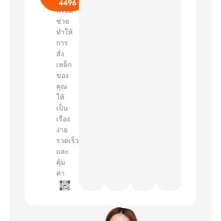
4496
พร้อม
ช่วย
ทำให้
การ
สั่ง
เหล็ก
ของ
คุณ
ให้
เป็น
เรื่อง
ง่าย
รวดเร็ว
และ
คุ้ม
ค่า