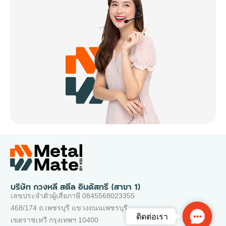
บริษัท กวงหลี สตีล อินดัสทรี (สาขา 1)
เลขประจำตัวผู้เสียภาษี 0845568023355
468/174 ถ.เพชรบุรี แขวงถนนเพชรบุรี
Contac
ติดต่อเรา
เขตราชเทวี กรุงเทพฯ 10400
Us