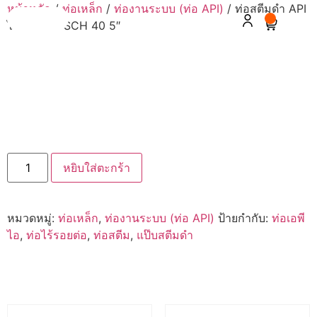
หน้าหลัก
/
ท่อเหล็ก
/
ท่องานระบบ (ท่อ API)
/ ท่อสตีมดำ API
Menu
0
ไม่มีตะเข็บ SCH 40 5″
ท่อสตีมดำ API ไม่มี
ตะเข็บ SCH 40 5″
หยิบใส่ตะกร้า
หมวดหมู่:
ท่อเหล็ก
,
ท่องานระบบ (ท่อ API)
ป้ายกำกับ:
ท่อเอพี
ไอ
,
ท่อไร้รอยต่อ
,
ท่อสตีม
,
แป๊บสตีมดำ
สินค้าที่เกี่ยวข้อง