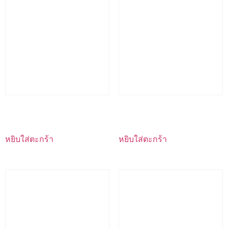
ท่อดำ 1/2″ ยาว 6 ม.
ท่อดำ 1.1/4″ ยาว 6 ม.
หยิบใส่ตะกร้า
หยิบใส่ตะกร้า