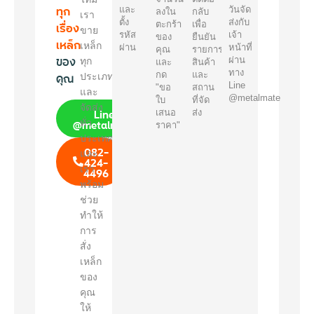
ทุก
และ
วันจัด
ลงใน
กลับ
เรา
ตั้ง
ส่งกับ
เรื่อง
ตะกร้า
เพื่อ
ขาย
รหัส
เจ้า
ของ
ยืนยัน
เหล็ก
เหล็ก
ผ่าน
หน้าที่
คุณ
รายการ
ของ
ผ่าน
ทุก
และ
สินค้า
ทาง
คุณ
กด
และ
ประเภท
Line
"ขอ
สถาน
และ
@metalmate
ใบ
ที่จัด
จัดส่ง
Line
เสนอ
ส่ง
@metalmate
ทั่ว
ราคา"
ประเทศ
082-
และ
424-
เรา
4496
พร้อม
ช่วย
ทำให้
การ
สั่ง
เหล็ก
ของ
คุณ
ให้