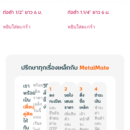
ท่อดำ 1/2″ ยาว 6 ม.
ท่อดำ 1.1/4″ ยาว 6 ม.
หยิบใส่ตะกร้า
หยิบใส่ตะกร้า
ปรึกษาทุกเรื่องเหล็กกับ
MetalMate
เรา
วิธี
พร้อม
1
2
3
4
พร้อม
เช็ค
สั่ง
ลง
ขอใบ
สั่ง
ชำระ
ราคา
เป็น
ซื้อ
ทะเบียน
เสนอ
ซื้อ
เงิน
เหล็ก
เพื่อน
ง่ายๆ
ราคา
เหล็ก
และ
ชำระ
วันนี้
คู่คิด
ยืนยัน
ค่า
เพิ่มสิน
เจ้า
แบบ
ตัวตน
สินค้า
ให้
ค้า
หน้าที่
เรียล
ผ่าน
และ
และ
จะ
กับ
OTP
นัด
ไทม์
จำนวน
ติดต่อ