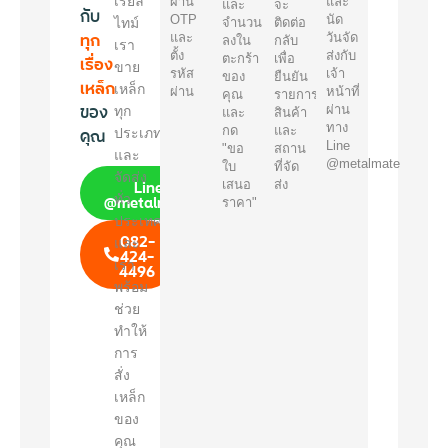
เรียล
ผ่าน
และ
และ
จะ
กับ
OTP
นัด
ไทม์
จำนวน
ติดต่อ
ทุก
และ
วันจัด
ลงใน
กลับ
เรา
ตั้ง
ส่งกับ
เรื่อง
ตะกร้า
เพื่อ
ขาย
รหัส
เจ้า
ของ
ยืนยัน
เหล็ก
เหล็ก
ผ่าน
หน้าที่
คุณ
รายการ
ของ
ผ่าน
ทุก
และ
สินค้า
ทาง
คุณ
กด
และ
ประเภท
Line
"ขอ
สถาน
และ
@metalmate
ใบ
ที่จัด
จัดส่ง
Line
เสนอ
ส่ง
@metalmate
ทั่ว
ราคา"
ประเทศ
082-
และ
424-
เรา
4496
พร้อม
ช่วย
ทำให้
การ
สั่ง
เหล็ก
ของ
คุณ