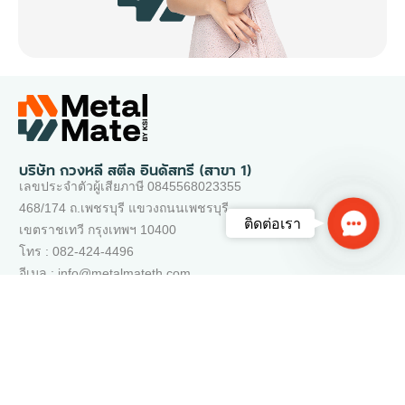
บริษัท กวงหลี สตีล อินดัสทรี (สาขา 1)
เลขประจำตัวผู้เสียภาษี 0845568023355
468/174 ถ.เพชรบุรี แขวงถนนเพชรบุรี
Contac
ติดต่อเรา
เขตราชเทวี กรุงเทพฯ 10400
Us
โทร : 082-424-4496
อีเมล : info@metalmateth.com
เว็บไซต์ของเรา
ติดต่อเรา
คำถามที่พบบ่อย
ช่วยเหลือ
นโยบายการให้บริการ