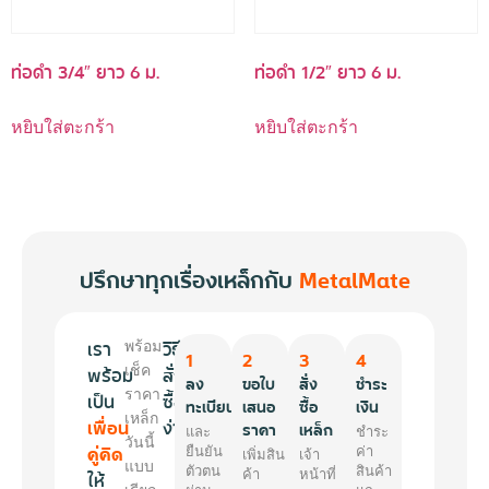
ท่อดำ 3/4″ ยาว 6 ม.
ท่อดำ 1/2″ ยาว 6 ม.
หยิบใส่ตะกร้า
หยิบใส่ตะกร้า
ปรึกษาทุกเรื่องเหล็กกับ
MetalMate
เรา
วิธี
พร้อม
1
2
3
4
พร้อม
เช็ค
สั่ง
ลง
ขอใบ
สั่ง
ชำระ
ราคา
เป็น
ซื้อ
ทะเบียน
เสนอ
ซื้อ
เงิน
เหล็ก
เพื่อน
ง่ายๆ
ราคา
เหล็ก
และ
ชำระ
วันนี้
คู่คิด
ยืนยัน
ค่า
เพิ่มสิน
เจ้า
แบบ
ตัวตน
สินค้า
ให้
ค้า
หน้าที่