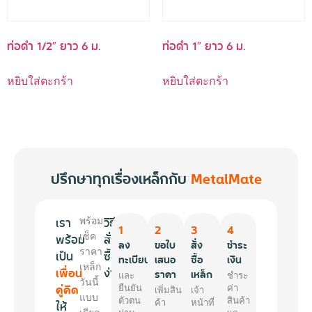
ท่อดำ 1/2″ ยาว 6 ม.
ท่อดำ 1″ ยาว 6 ม.
หยิบใส่ตะกร้า
หยิบใส่ตะกร้า
ปรึกษาทุกเรื่องเหล็กกับ
MetalMate
เรา
วิธี
พร้อม
1
2
3
4
พร้อม
เช็ค
สั่ง
ลง
ขอใบ
สั่ง
ชำระ
ราคา
เป็น
ซื้อ
ทะเบียน
เสนอ
ซื้อ
เงิน
เหล็ก
เพื่อน
ง่ายๆ
ราคา
เหล็ก
และ
ชำระ
วันนี้
คู่คิด
ยืนยัน
ค่า
เพิ่มสิน
เจ้า
แบบ
ตัวตน
สินค้า
ให้
ค้า
หน้าที่