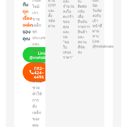
เรียล
ผ่าน
และ
และ
จะ
กับ
OTP
นัด
ไทม์
จำนวน
ติดต่อ
ทุก
และ
วันจัด
ลงใน
กลับ
เรา
ตั้ง
ส่งกับ
เรื่อง
ตะกร้า
เพื่อ
ขาย
รหัส
เจ้า
ของ
ยืนยัน
เหล็ก
เหล็ก
ผ่าน
หน้าที่
คุณ
รายการ
ของ
ผ่าน
ทุก
และ
สินค้า
ทาง
คุณ
กด
และ
ประเภท
Line
"ขอ
สถาน
และ
@metalmate
ใบ
ที่จัด
จัดส่ง
Line
เสนอ
ส่ง
@metalmate
ทั่ว
ราคา"
ประเทศ
082-
และ
424-
เรา
4496
พร้อม
ช่วย
ทำให้
การ
สั่ง
เหล็ก
ของ
คุณ