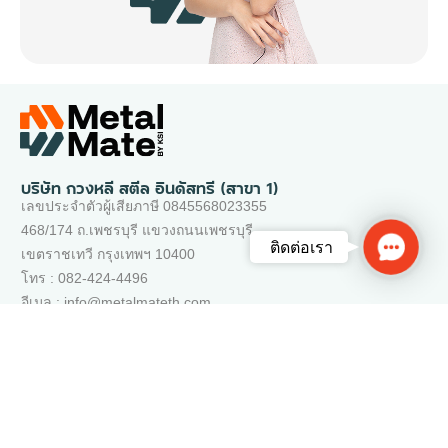
บริษัท กวงหลี สตีล อินดัสทรี (สาขา 1)
เลขประจำตัวผู้เสียภาษี 0845568023355
468/174 ถ.เพชรบุรี แขวงถนนเพชรบุรี
Contac
ติดต่อเรา
เขตราชเทวี กรุงเทพฯ 10400
Us
โทร : 082-424-4496
อีเมล : info@metalmateth.com
เว็บไซต์ของเรา
ติดต่อเรา
คำถามที่พบบ่อย
ช่วยเหลือ
นโยบายการให้บริการ