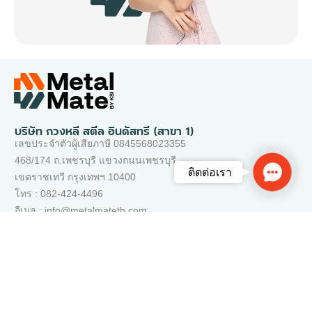
บริษัท กวงหลี สตีล อินดัสทรี (สาขา 1)
เลขประจำตัวผู้เสียภาษี 0845568023355
468/174 ถ.เพชรบุรี แขวงถนนเพชรบุรี
Contac
ติดต่อเรา
เขตราชเทวี กรุงเทพฯ 10400
Us
โทร : 082-424-4496
อีเมล : info@metalmateth.com
เว็บไซต์ของเรา
ติดต่อเรา
คำถามที่พบบ่อย
ช่วยเหลือ
นโยบายการให้บริการ