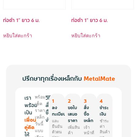
ท่อดำ 1″ ยาว 6 ม.
ท่อดำ 1″ ยาว 6 ม.
หยิบใส่ตะกร้า
หยิบใส่ตะกร้า
ปรึกษาทุกเรื่องเหล็กกับ
MetalMate
เรา
วิธี
พร้อม
1
2
3
4
พร้อม
เช็ค
สั่ง
ลง
ขอใบ
สั่ง
ชำระ
ราคา
เป็น
ซื้อ
ทะเบียน
เสนอ
ซื้อ
เงิน
เหล็ก
เพื่อน
ง่ายๆ
ราคา
เหล็ก
และ
ชำระ
วันนี้
คู่คิด
ยืนยัน
ค่า
เพิ่มสิน
เจ้า
แบบ
ตัวตน
สินค้า
ให้
ค้า
หน้าที่