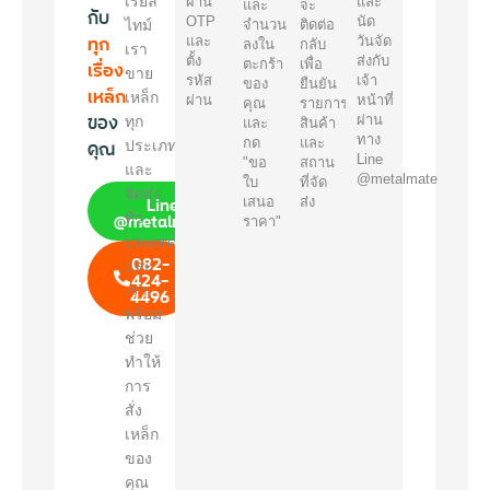
เรียล
ผ่าน
และ
และ
จะ
กับ
OTP
นัด
ไทม์
จำนวน
ติดต่อ
ทุก
และ
วันจัด
ลงใน
กลับ
เรา
ตั้ง
ส่งกับ
เรื่อง
ตะกร้า
เพื่อ
ขาย
รหัส
เจ้า
ของ
ยืนยัน
เหล็ก
เหล็ก
ผ่าน
หน้าที่
คุณ
รายการ
ของ
ผ่าน
ทุก
และ
สินค้า
ทาง
คุณ
กด
และ
ประเภท
Line
"ขอ
สถาน
และ
@metalmate
ใบ
ที่จัด
จัดส่ง
Line
เสนอ
ส่ง
@metalmate
ทั่ว
ราคา"
ประเทศ
082-
และ
424-
เรา
4496
พร้อม
ช่วย
ทำให้
การ
สั่ง
เหล็ก
ของ
คุณ