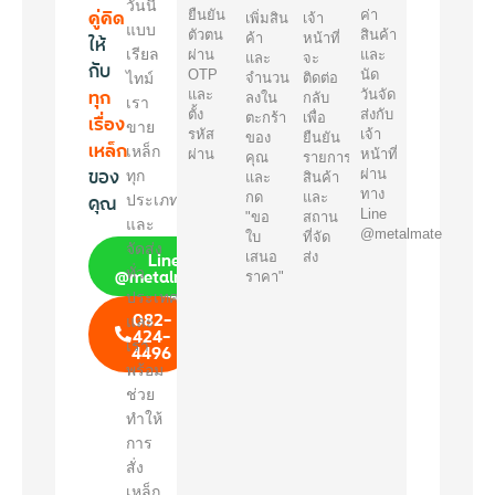
วันนี้
คู่คิด
ยืนยัน
ค่า
เพิ่มสิน
เจ้า
แบบ
ตัวตน
สินค้า
ให้
ค้า
หน้าที่
เรียล
ผ่าน
และ
และ
จะ
กับ
OTP
นัด
ไทม์
จำนวน
ติดต่อ
ทุก
และ
วันจัด
ลงใน
กลับ
เรา
ตั้ง
ส่งกับ
เรื่อง
ตะกร้า
เพื่อ
ขาย
รหัส
เจ้า
ของ
ยืนยัน
เหล็ก
เหล็ก
ผ่าน
หน้าที่
คุณ
รายการ
ของ
ผ่าน
ทุก
และ
สินค้า
ทาง
คุณ
กด
และ
ประเภท
Line
"ขอ
สถาน
และ
@metalmate
ใบ
ที่จัด
จัดส่ง
Line
เสนอ
ส่ง
@metalmate
ทั่ว
ราคา"
ประเทศ
082-
และ
424-
เรา
4496
พร้อม
ช่วย
ทำให้
การ
สั่ง
เหล็ก