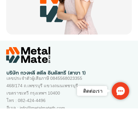
บริษัท กวงหลี สตีล อินดัสทรี (สาขา 1)
เลขประจำตัวผู้เสียภาษี 0845568023355
468/174 ถ.เพชรบุรี แขวงถนนเพชรบุรี
Contac
ติดต่อเรา
เขตราชเทวี กรุงเทพฯ 10400
Us
โทร : 082-424-4496
อีเมล : info@metalmateth.com
เว็บไซต์ของเรา
ติดต่อเรา
คำถามที่พบบ่อย