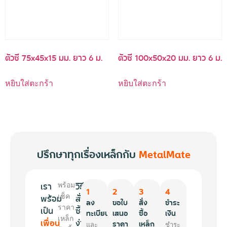
ตัวซี 75x45x15 มม. ยาว 6 ม.
ตัวซี 100x50x20 มม. ยาว 6 ม.
หยิบใส่ตะกร้า
หยิบใส่ตะกร้า
ปรึกษาทุกเรื่องเหล็กกับ
MetalMate
เรา
วิธี
พร้อม
1
2
3
4
พร้อม
เช็ค
สั่ง
ลง
ขอใบ
สั่ง
ชำระ
ราคา
เป็น
ซื้อ
ทะเบียน
เสนอ
ซื้อ
เงิน
เหล็ก
เพื่อน
ง่ายๆ
ราคา
เหล็ก
และ
ชำระ