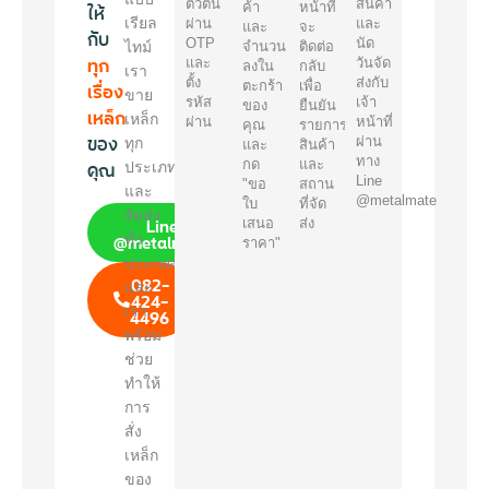
ตัวตน
สินค้า
ให้
ค้า
หน้าที่
เรียล
ผ่าน
และ
และ
จะ
กับ
OTP
นัด
ไทม์
จำนวน
ติดต่อ
ทุก
และ
วันจัด
ลงใน
กลับ
เรา
ตั้ง
ส่งกับ
เรื่อง
ตะกร้า
เพื่อ
ขาย
รหัส
เจ้า
ของ
ยืนยัน
เหล็ก
เหล็ก
ผ่าน
หน้าที่
คุณ
รายการ
ของ
ผ่าน
ทุก
และ
สินค้า
ทาง
คุณ
กด
และ
ประเภท
Line
"ขอ
สถาน
และ
@metalmate
ใบ
ที่จัด
จัดส่ง
Line
เสนอ
ส่ง
@metalmate
ทั่ว
ราคา"
ประเทศ
082-
และ
424-
เรา
4496
พร้อม
ช่วย
ทำให้
การ
สั่ง
เหล็ก
ของ