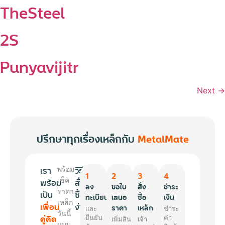
TheSteel
2S
Punyavijitr
Next
→
ปรึกษาทุกเรื่องเหล็กกับ
MetalMate
เรา
วิธี
พร้อม
1
2
3
4
พร้อม
เช็ค
สั่ง
ลง
ขอใบ
สั่ง
ชำระ
ราคา
เป็น
ซื้อ
ทะเบียน
เสนอ
ซื้อ
เงิน
เหล็ก
เพื่อน
ง่ายๆ
ราคา
เหล็ก
และ
ชำระ
วันนี้
คู่คิด
ยืนยัน
ค่า
เพิ่มสิน
เจ้า
แบบ