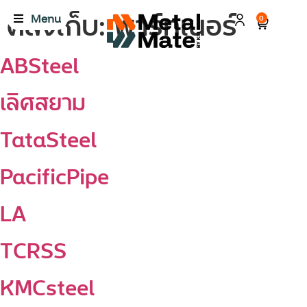
คลังเก็บ:
พาร์ทเนอร์
Menu
0
ABSteel
เลิศสยาม
TataSteel
PacificPipe
LA
TCRSS
KMCsteel