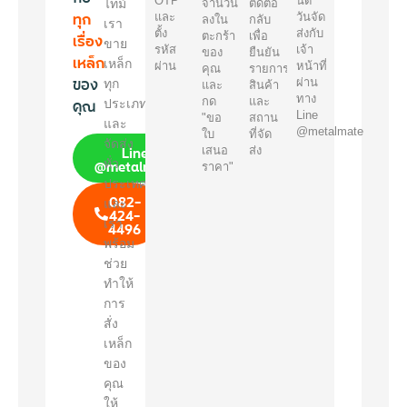
OTP
นัด
ไทม์
จำนวน
ติดต่อ
ทุก
และ
วันจัด
ลงใน
กลับ
เรา
ตั้ง
ส่งกับ
เรื่อง
ตะกร้า
เพื่อ
ขาย
รหัส
เจ้า
ของ
ยืนยัน
เหล็ก
เหล็ก
ผ่าน
หน้าที่
คุณ
รายการ
ของ
ผ่าน
ทุก
และ
สินค้า
ทาง
คุณ
กด
และ
ประเภท
Line
"ขอ
สถาน
และ
@metalmate
ใบ
ที่จัด
จัดส่ง
Line
เสนอ
ส่ง
@metalmate
ทั่ว
ราคา"
ประเทศ
082-
และ
424-
เรา
4496
พร้อม
ช่วย
ทำให้
การ
สั่ง
เหล็ก
ของ
คุณ
ให้