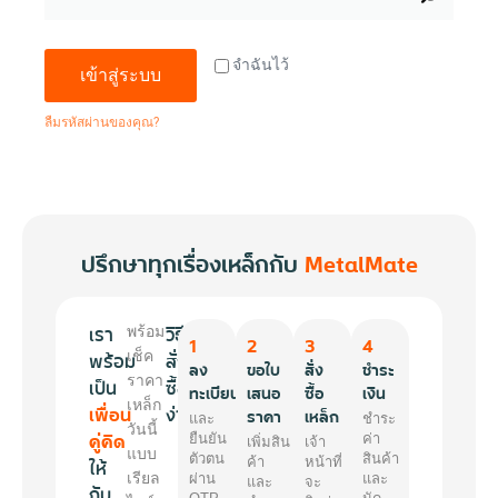
จำฉันไว้
เข้าสู่ระบบ
ลืมรหัสผ่านของคุณ?
ปรึกษาทุกเรื่องเหล็กกับ
MetalMate
เรา
วิธี
พร้อม
1
2
3
4
พร้อม
เช็ค
สั่ง
ลง
ขอใบ
สั่ง
ชำระ
ราคา
เป็น
ซื้อ
ทะเบียน
เสนอ
ซื้อ
เงิน
เหล็ก
เพื่อน
ง่ายๆ
ราคา
เหล็ก
และ
ชำระ
วันนี้
คู่คิด
ยืนยัน
ค่า
เพิ่มสิน
เจ้า
แบบ
ตัวตน
สินค้า
ให้
ค้า
หน้าที่
เรียล
ผ่าน
และ
และ
จะ
กับ