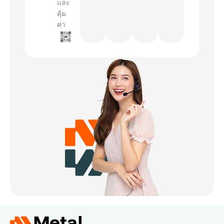
และ
คุ้ม
ค่า