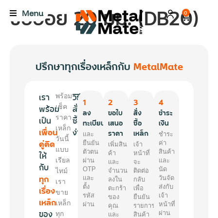
ข้ออ้อย 20 มม. (DB20)
Menu
0
ปรึกษาทุกเรื่องเหล็กกับ
MetalMate
เรา
วิธี
พร้อม
1
2
3
4
พร้อม
เช็ค
สั่ง
ลง
ขอใบ
สั่ง
ชำระ
ราคา
เป็น
ซื้อ
ทะเบียน
เสนอ
ซื้อ
เงิน
เหล็ก
เพื่อน
ง่ายๆ
ราคา
เหล็ก
และ
ชำระ
วันนี้
คู่คิด
ยืนยัน
ค่า
เพิ่มสิน
เจ้า
แบบ
ตัวตน
สินค้า
ให้
ค้า
หน้าที่
เรียล
ผ่าน
และ
และ
จะ
กับ
OTP
นัด
ไทม์
จำนวน
ติดต่อ
ทุก
และ
วันจัด
ลงใน
กลับ
เรา
ตั้ง
ส่งกับ
เรื่อง
ตะกร้า
เพื่อ
ขาย
รหัส
เจ้า
ของ
ยืนยัน
เหล็ก
เหล็ก
ผ่าน
หน้าที่
คุณ
รายการ
ของ
ผ่าน
ทุก
และ
สินค้า