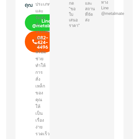
ทาง
คุณ
กด
และ
ประเภท
Line
"ขอ
สถาน
และ
@metalmate
ใบ
ที่จัด
จัดส่ง
Line
เสนอ
ส่ง
@metalmate
ทั่ว
ราคา"
ประเทศ
082-
และ
424-
เรา
4496
พร้อม
ช่วย
ทำให้
การ
สั่ง
เหล็ก
ของ
คุณ
ให้
เป็น
เรื่อง
ง่าย
รวดเร็ว